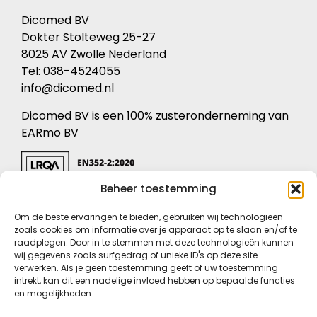
Dicomed BV
Dokter Stolteweg 25-27
8025 AV Zwolle Nederland
Tel: 038-4524055
info@dicomed.nl
Dicomed BV is een 100% zusteronderneming van
EARmo BV
Beheer toestemming
KVK: 05072596
Om de beste ervaringen te bieden, gebruiken wij technologieën
BTW nr: NL8213.59.241.B.04
zoals cookies om informatie over je apparaat op te slaan en/of te
raadplegen. Door in te stemmen met deze technologieën kunnen
Privacyverklaring
wij gegevens zoals surfgedrag of unieke ID's op deze site
verwerken. Als je geen toestemming geeft of uw toestemming
Conformiteitsverklaring
intrekt, kan dit een nadelige invloed hebben op bepaalde functies
Voorwaarden
en mogelijkheden.
Certificaten