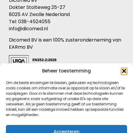
Dicomed BV
Dokter Stolteweg 25-27
8025 AV Zwolle Nederland
Tel: 038-4524055
info@dicomed.nl
Dicomed BV is een 100% zusteronderneming van
EARmo BV
Beheer toestemming
KVK: 05072596
Om de beste ervaringen te bieden, gebruiken wij technologieën
BTW nr: NL8213.59.241.B.04
zoals cookies om informatie over je apparaat op te slaan en/of te
raadplegen. Door in te stemmen met deze technologieën kunnen
Privacyverklaring
wij gegevens zoals surfgedrag of unieke ID's op deze site
verwerken. Als je geen toestemming geeft of uw toestemming
Conformiteitsverklaring
intrekt, kan dit een nadelige invloed hebben op bepaalde functies
Voorwaarden
en mogelijkheden.
Certificaten
Cookieverklaring
Accepteren