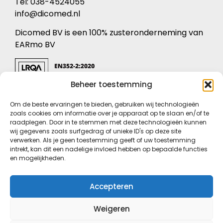
Tel: 038-4524055
info@dicomed.nl
Dicomed BV is een 100% zusteronderneming van
EARmo BV
Beheer toestemming
KVK: 05072596
Om de beste ervaringen te bieden, gebruiken wij technologieën
BTW nr: NL8213.59.241.B.04
zoals cookies om informatie over je apparaat op te slaan en/of te
raadplegen. Door in te stemmen met deze technologieën kunnen
Privacyverklaring
wij gegevens zoals surfgedrag of unieke ID's op deze site
verwerken. Als je geen toestemming geeft of uw toestemming
Conformiteitsverklaring
intrekt, kan dit een nadelige invloed hebben op bepaalde functies
Voorwaarden
en mogelijkheden.
Certificaten
Cookieverklaring
Accepteren
Weigeren